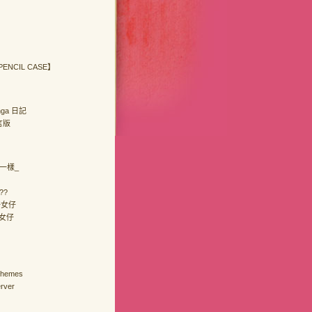
 PENCIL CASE】
anga 日記
留言版
_一樣_
??
好女仔
女仔
Themes
rver