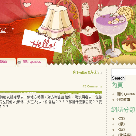
歌室…"
唱歌曲
關於 QUIN66
你Twitter 0左未?
»
內頁
45 Comments
關於 Quin66
個朋友講話想去一個地方時候，對方斷言拒絕你，說沒興趣去…但係
翻唱歌曲
同左其他人(都係一大班人)去，你會點？？？？那是什麼意思呢？？我
？？？
網誌分類
《影》
《樂》
《玩》
《鎖碎事》