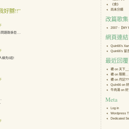
《食》
 “我好嬲!!”
尚未分類
改篇歌集
下午
2007 -【MY
有問題既係佢….
網頁連結
Quin66’s X
下午
Quin66’s 
人緣先0岩!
最近回覆
襪 on
天下_
襪 on
限期…
下午
襪 on
月記??
QuIn66
on
牛肉湯
on
好
Meta
.
~
Log in
Wordpress 
Dedicated Se
下午