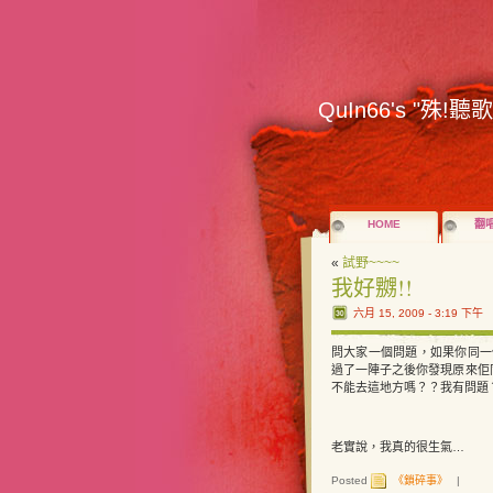
QuIn66's "殊!聽
HOME
翻
«
試野~~~~
我好嬲!!
六月 15, 2009 - 3:19 下午
問大家一個問題，如果你同一
過了一陣子之後你發現原來佢
不能去這地方嗎？？我有問題
老實說，我真的很生氣…
Posted
《鎖碎事》
|