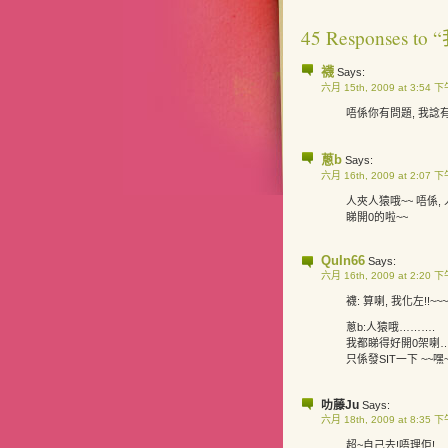
45 Responses to
襪
Says:
六月 15th, 2009 at 3:54 
唔係你有問題, 我諗
蔥b
Says:
六月 16th, 2009 at 2:07 
人夾人猿哦~~ 唔係, 
睇開0的啦~~
QuIn66
Says:
六月 16th, 2009 at 2:20 
襪: 算喇, 我化左!!~~~
蔥b:人猿哦……….
我都睇得好開0架喇…
只係發SIT一下 ~~嘿
叻藤Ju
Says:
六月 18th, 2009 at 8:35 
超~自己去!唔理佢!