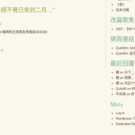
《食》
to “不經不覺已來到二月…”
尚未分類
改篇歌集
上午
2007 -【MY
d frd 臨時約左男朋友甩我底XDDDD
網頁連結
Quin66’s X
 上午
Quin66’s 
最近回覆
襪 on
天下_
襪 on
限期…
襪 on
月記??
QuIn66
on
牛肉湯
on
好
Meta
Log in
Wordpress 
Dedicated Se