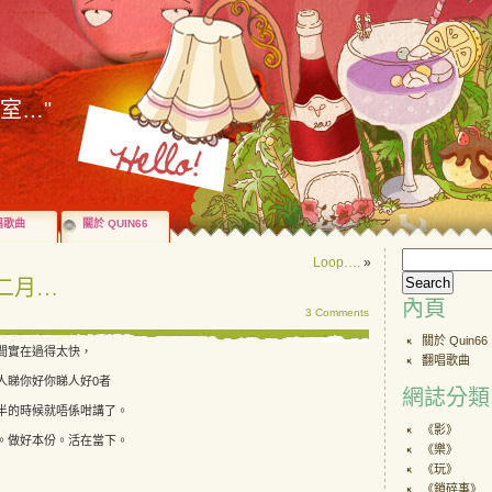
歌室…"
唱歌曲
關於 QUIN66
Loop….
»
二月…
內頁
3 Comments
關於 Quin66
間實在過得太快，
翻唱歌曲
人睇你好你睇人好0者
網誌分類
半的時候就唔係咁講了。
《影》
。做好本份。活在當下。
《樂》
《玩》
《鎖碎事》