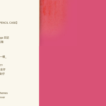
 PENCIL CASE】
anga 日記
留言版
_一樣_
??
好女仔
女仔
Themes
rver