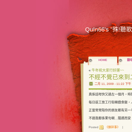
QuIn66's "殊!聽
HOME
翻
«
牛年祝大家行好運~~
不經不覺已來到
二月 11, 2009 - 11:22 下午
真係話咁快又過左一個月，時
每日返工放工行街睇戲食飯，
正當常常陪你的朋友都有另一
不過我都係果句喇…隨遇而安
Posted
《鎖碎事》
|