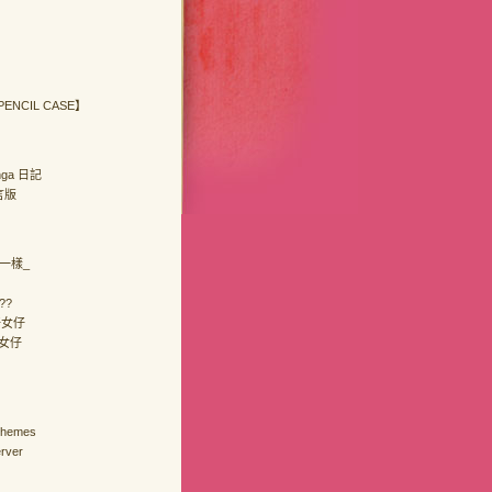
 PENCIL CASE】
anga 日記
留言版
_一樣_
??
好女仔
女仔
Themes
rver