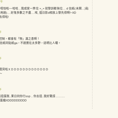
上午
住…唔怕啦~~哈哈…我成家一齊住 =_= 就黎訓都無位… d 信紙(未開…)貼
用過)….好鬼多數之不盡….唉, 搵日影d相放上黎先得啊!~XD
去得啦!
下午
控制，都會有「物」滿之患啊！
p信紙同貼紙ga，不過實在太多野，送哂比人囉。
下午
寶貝啦ＸＤＤＤＤＤＤＤＤＤＤＤＤＤ
～
下午
唔扭蛋既..果日同你行ssp .. 你去扭..我好驚訝……….
癮XDDDDDDDDD