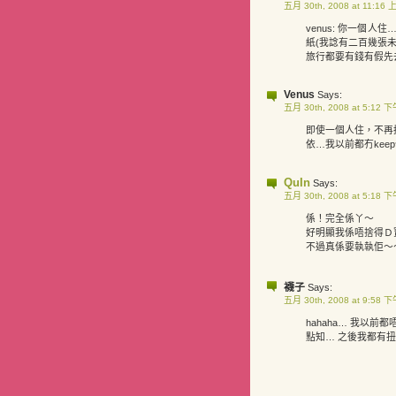
五月 30th, 2008 at 11:16 
venus: 你一個人
紙(我諗有二百幾張未
旅行都要有錢有假先
Venus
Says:
五月 30th, 2008 at 5:12 
即使一個人住，不再
依…我以前都冇kee
QuIn
Says:
五月 30th, 2008 at 5:18 
係！完全係丫～
好明顯我係唔捨得Ｄ
不過真係要執執佢～
襪子
Says:
五月 30th, 2008 at 9:58 
hahaha… 我以前都
點知… 之後我都有扭蛋