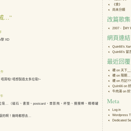
《食》
尚未分類
 “戒…”
改篇歌集
2007 -【MY
上午
網頁連結
黎 XD
Quin66’s X
Quin66’s 
最近回覆
襪 on
天下_
 上午
襪 on
限期…
唔買啦! 唔想製造太多垃圾!~
襪 on
月記??
QuIn66
on
牛肉湯
on
好
上午
Meta
圾…（磁石、書簽、postcard、首影飛、杯墊、攪攪棒、樽樽罐
Log in
Wordpress 
厭的啊！幾時都想去…
Dedicated Se