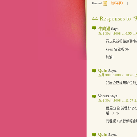
Posted
《鎖碎事》
|
44 Responses to
牛肉湯
Says:
五月 30th, 2008 at 9:55 
買玩具並唔係無聊事o
keep 住做啦 XP
加油!
QuIn
Says:
五月 30th, 2008 at 10:40
我屋企已經無哂位啦, 
Venus
Says:
五月 30th, 2008 at 11:07 
我屋企都儲埋好多垃
罐…）:p
同埋呢，旅行係唔會
QuIn
Says: