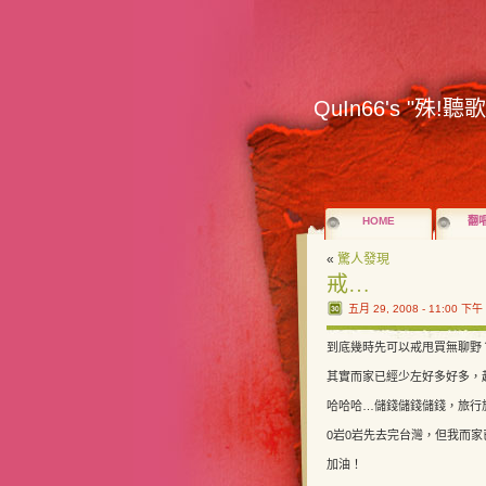
QuIn66's "殊!聽
HOME
翻
«
驚人發現
戒…
五月 29, 2008 - 11:00 下午
到底幾時先可以戒甩買無聊野
其實而家已經少左好多好多，
哈哈哈…儲錢儲錢儲錢，旅行
0岩0岩先去完台灣，但我而
加油！