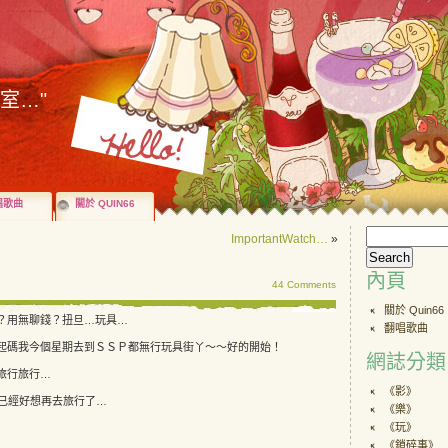
歌室…"
唱歌曲
關於 QUIN66
ImportantWatch…
»
內頁
44 Comments
關於 Quin66
？用無聊錢？扭旦…玩具…
翻唱歌曲
起碼我今個星期去到ＳＳＰ都無行玩具街丫～～好的開始！
網誌分類
旅行旅行…
《影》
家已經好想再去旅行了…
《樂》
《玩》
《鎖碎事》